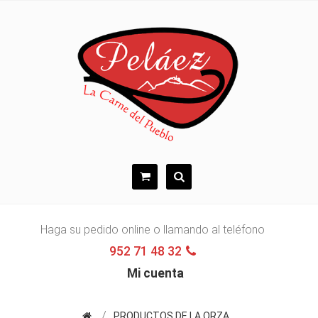
Haga su pedido online o llamando al teléfono
952 71 48 32
Mi cuenta
PRODUCTOS DE LA ORZA