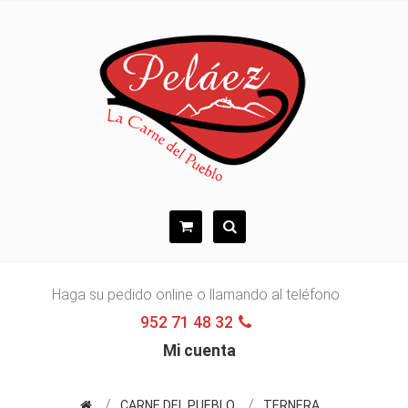
Haga su pedido online o llamando al teléfono
952 71 48 32
Mi cuenta
CARNE DEL PUEBLO
TERNERA